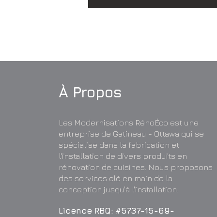
À Propos
Les Modernisations RénoÉco est une
entreprise de Gatineau - Ottawa qui se
spécialise dans la fabrication et
l'installation de divers produits en
rénovation de cuisines. Nous proposons
des services clé en main de la
conception jusqu'à l'installation.
Licence RBQ: #5737-15-69-